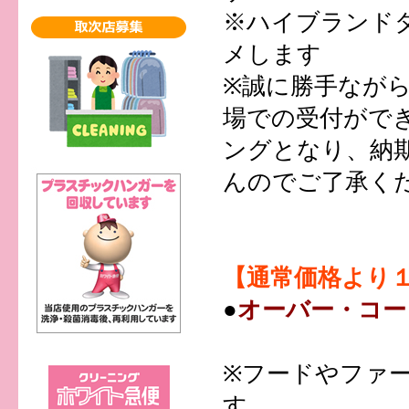
※ハイブランド
メします
※誠に勝手なが
場での受付がで
ングとなり、納
んのでご了承く
【通常価格より１
●
オーバー・コー
※フードやファ
す