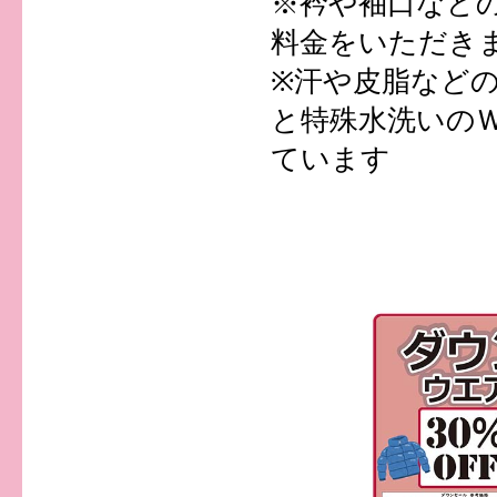
※衿や袖口など
料金をいただき
※汗や皮脂など
と特殊水洗いの
ています