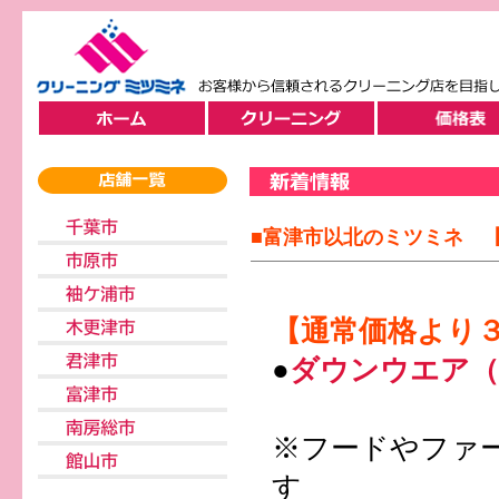
■富津市以北のミツミネ 【
【通常価格より３
●
ダウンウエア（
※フードやファ
す