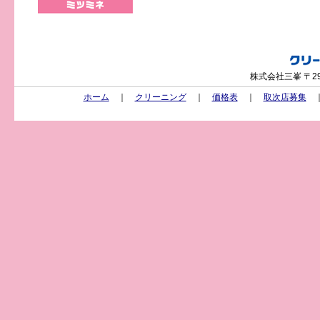
株式会社三峯 〒29
ホーム
｜
クリーニング
｜
価格表
｜
取次店募集